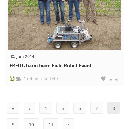
30. Juni 2014
FREDT-Team beim Field Robot Event
Studium und Lehre
Teilen
«
‹
4
5
6
7
8
9
10
11
›