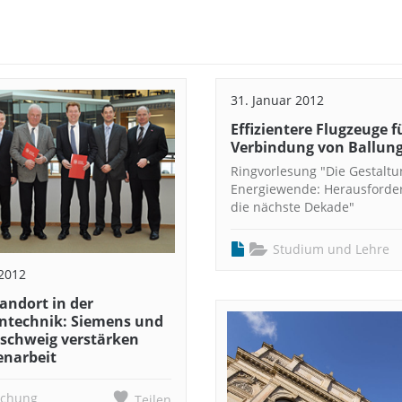
31. Januar 2012
Effizientere Flugzeuge f
Verbindung von Ballu
Ringvorlesung "Die Gestaltu
Energiewende: Herausforde
die nächste Dekade"
Studium und Lehre
 2012
andort in der
ntechnik: Siemens und
schweig verstärken
narbeit
schung
Teilen