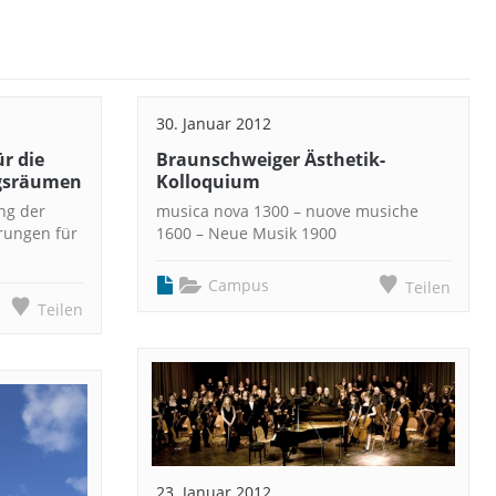
30. Januar 2012
ür die
Braunschweiger Ästhetik-
ngsräumen
Kolloquium
ng der
musica nova 1300 – nuove musiche
rungen für
1600 – Neue Musik 1900
Campus
Teilen
Teilen
23. Januar 2012