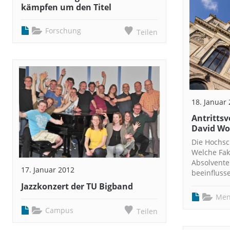
kämpfen um den Titel
Forschung
Teilen
18. Januar
Antrittsv
David Wo
Die Hochsch
Welche Fakt
Absolvente
17. Januar 2012
beeinfluss
Jazzkonzert der TU Bigband
Men
Campus
Teilen