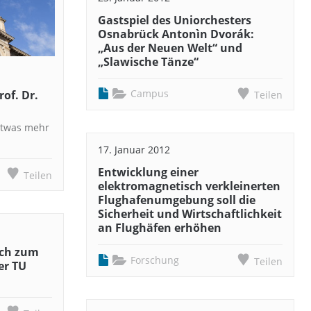
Gastspiel des Uniorchesters
Osnabrück Antonìn Dvorák:
„Aus der Neuen Welt“ und
„Slawische Tänze“
Campus
of. Dr.
Teilen
 etwas mehr
17. Januar 2012
Entwicklung einer
Teilen
elektromagnetisch verkleinerten
Flughafenumgebung soll die
Sicherheit und Wirtschaftlichkeit
an Flughäfen erhöhen
äch zum
Forschung
Teilen
er TU