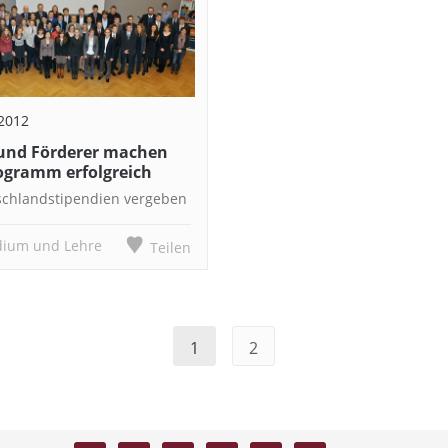
 2012
und Förderer machen
ogramm erfolgreich
schlandstipendien vergeben
dium und Lehre
Teilen
1
2