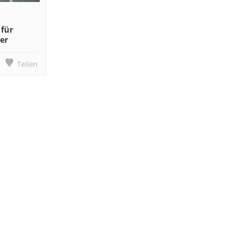
 für
er
Teilen