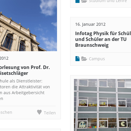
Studium und Lehre
16. Januar 2012
Infotag Physik für Schü
und Schüler an der TU
Braunschweig
 2012
Campus
orlesung von Prof. Dr.
isetschläger
ule als Dienstleister:
oren die Attraktivität von
n aus Arbeitgebersicht
en
schen
Teilen