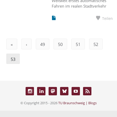
Weltweit erstes automatisches
Fahren im realen Stadtverkehr
Teilen
«
‹
49
50
51
52
53
© Copyright 2015 - 2026
TU Braunschweig | Blogs