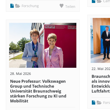
Cam
Forschung
Teilen
22. Mai 20
28. Mai 2026
Braunsch
Neue Professur: Volkswagen
als innov
Group und Technische
Entwicklu
Universität Braunschweig
Luftfahrt
stärken Forschung zu KI und
Mobilität
For