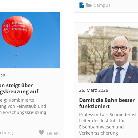
Campus
026
n steigt über
26. März 2026
gskreuzung auf
Damit die Bahn besser
ig: Kombinierte
funktioniert
ng von Feinstaub und
an Forschungskreuzung
Professor Lars Schnieder ist
Leiter des Instituts für
Eisenbahnwesen und
schung
Verkehrssicherung
Teilen