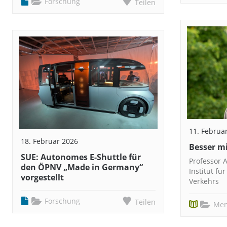
Forschung
Teilen
11. Februa
18. Februar 2026
Besser m
SUE: Autonomes E-Shuttle für
Professor A
den ÖPNV „Made in Germany“
Institut fü
vorgestellt
Verkehrs
Forschung
Teilen
Men