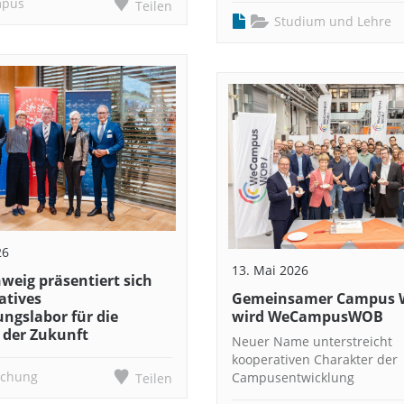
pus
Teilen
Studium und Lehre
26
13. Mai 2026
weig präsentiert sich
atives
Gemeinsamer Campus W
ngslabor für die
wird WeCampusWOB
 der Zukunft
Neuer Name unterstreicht
kooperativen Charakter der
schung
Campusentwicklung
Teilen