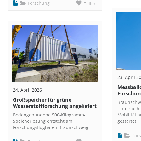
Forschung
Teilen
23. April 2
Messballo
24. April 2026
Forschun
Großspeicher für grüne
Braunschwe
Wasserstoffforschung angeliefert
Untersuchu
Bodengebundene 500-Kilogramm-
Mobilität 
Speicherlösung entsteht am
gestartet
Forschungsflughafen Braunschweig
For