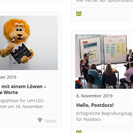
Vier Fächer auf Spitzenplät
ber 2019
w mit einem Löwen –
e Worte
8. November 2019
ngsphase für LehrLEO-
Hello, Postdocs!
rtet am 18. November
Erfolgreiche Begrüßungstag
für Postdocs
Teilen