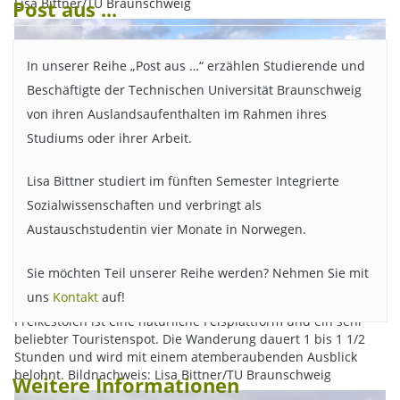
Lisa Bittner/TU Braunschweig
Post aus ...
In unserer Reihe „Post aus …“ erzählen Studierende und
Beschäftigte der Technischen Universität Braunschweig
von ihren Auslandsaufenthalten im Rahmen ihres
Studiums oder ihrer Arbeit.
Lisa Bittner studiert im fünften Semester Integrierte
Sozialwissenschaften und verbringt als
Austauschstudentin vier Monate in Norwegen.
Sie möchten Teil unserer Reihe werden? Nehmen Sie mit
Post aus ... Kristiansand
uns
Kontakt
auf!
Preikestolen ist eine natürliche Felsplattform und ein sehr
beliebter Touristenspot. Die Wanderung dauert 1 bis 1 1/2
Stunden und wird mit einem atemberaubenden Ausblick
belohnt. Bildnachweis: Lisa Bittner/TU Braunschweig
Weitere Informationen