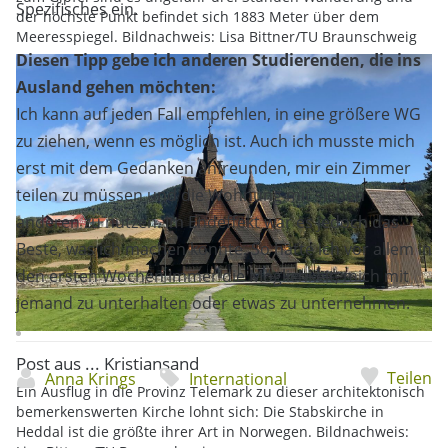
Spezifisches ein.
der höchste Punkt befindet sich 1883 Meter über dem
Meeresspiegel. Bildnachweis: Lisa Bittner/TU Braunschweig
Diesen Tipp gebe ich anderen Studierenden, die ins
Ausland gehen möchten:
Ich kann auf jeden Fall empfehlen, in eine größere WG
zu ziehen, wenn es möglich ist. Auch ich musste mich
erst mit dem Gedanken anfreunden, mir ein Zimmer
teilen zu müssen und die Wohnung mit sieben
anderen zu nutzen. Im Endeffekt war es jedoch das
Beste, was ich machen konnte. So hatte ich vor allem in
den ersten Wochen immer die Möglichkeit, mich mit
jemand zu unterhalten oder etwas zu unternehmen.
Post aus ... Kristiansand
Teilen
Anna Krings
International
Ein Ausflug in die Provinz Telemark zu dieser architektonisch
bemerkenswerten Kirche lohnt sich: Die Stabskirche in
Heddal ist die größte ihrer Art in Norwegen. Bildnachweis: