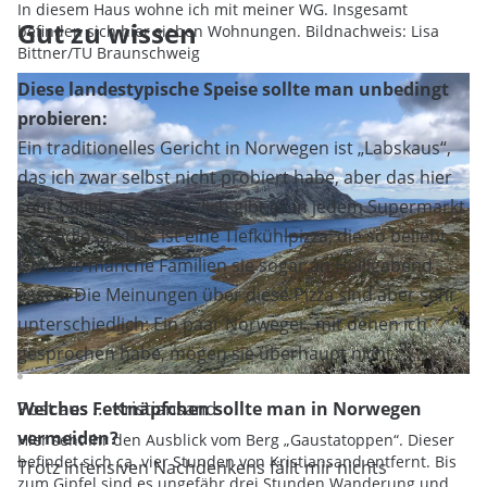
In diesem Haus wohne ich mit meiner WG. Insgesamt
Gut zu wissen
befinden sich hier sieben Wohnungen. Bildnachweis: Lisa
Bittner/TU Braunschweig
Diese landestypische Speise sollte man unbedingt
probieren:
Ein traditionelles Gericht in Norwegen ist „Labskaus“,
das ich zwar selbst nicht probiert habe, aber das hier
sehr beliebt ist. Zusätzlich gibt es in jedem Supermarkt
„Grandiosa“. Das ist eine Tiefkühlpizza, die so beliebt
ist, dass manche Familien sie sogar an Heiligabend
essen. Die Meinungen über diese Pizza sind aber sehr
unterschiedlich: Ein paar Norweger, mit denen ich
gesprochen habe, mögen sie überhaupt nicht.
Post aus ... Kristiansand
Welches Fettnäpfchen sollte man in Norwegen
vermeiden?
Hier seht Ihr den Ausblick vom Berg „Gaustatoppen“. Dieser
befindet sich ca. vier Stunden von Kristiansand entfernt. Bis
Trotz intensiven Nachdenkens fällt mir nichts
zum Gipfel sind es ungefähr drei Stunden Wanderung und