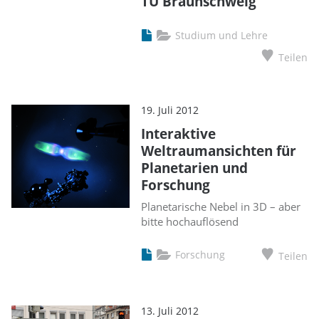
TU Braunschweig
Studium und Lehre
Teilen
19. Juli 2012
Interaktive
Weltraumansichten für
Planetarien und
Forschung
Planetarische Nebel in 3D – aber
bitte hochauflösend
Forschung
Teilen
13. Juli 2012