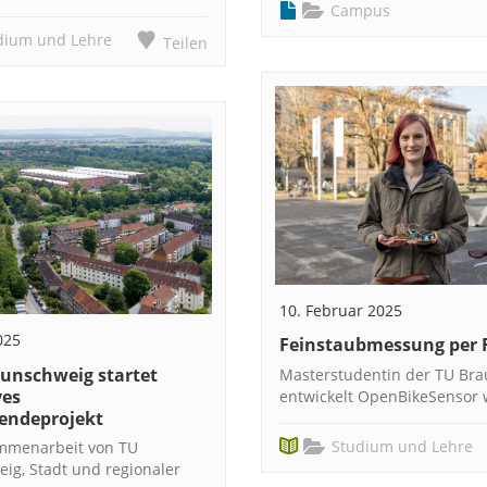
Campus
dium und Lehre
Teilen
10. Februar 2025
025
Feinstaubmessung per 
aunschweig startet
Masterstudentin der TU Br
ves
entwickelt OpenBikeSensor 
endeprojekt
Studium und Lehre
mmenarbeit von TU
ig, Stadt und regionaler