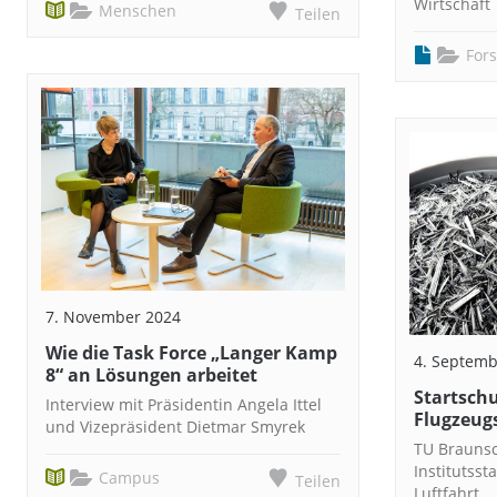
Wirtschaft
Menschen
Teilen
For
7. November 2024
Wie die Task Force „Langer Kamp
4. Septemb
8“ an Lösungen arbeitet
Startschu
Interview mit Präsidentin Angela Ittel
Flugzeug
und Vizepräsident Dietmar Smyrek
TU Braunsc
Institutsst
Campus
Teilen
Luftfahrt