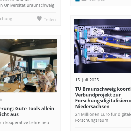
n Universität Braunschweig
schung
Teilen
15. Juli 2025
TU Braunschweig koordi
Verbundprojekt zur
5
Forschungsdigitalisieru
Niedersachsen
ierung: Gute Tools allein
icht aus
24 Millionen Euro für digita
Forschungsraum
rn kooperative Lehre neu