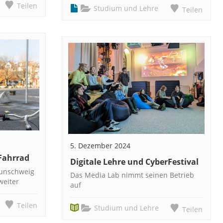
Teilen
Studium und Lehre
Teilen
5. Dezember 2024
Fahrrad
Digitale Lehre und CyberFestival
aunschweig
Das Media Lab nimmt seinen Betrieb
weiter
auf
Teilen
Studium und Lehre
Teilen