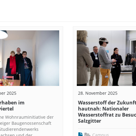
ber 2025
28. November 2025
rhaben im
Wasserstoff der Zukunf
iertel
hautnah: Nationaler
Wasserstoffrat zu Besuc
e Wohnrauminitiative der
Salzgitter
eiger Baugenossenschaft
 Studierendenwerks
Campus
sachsen und der