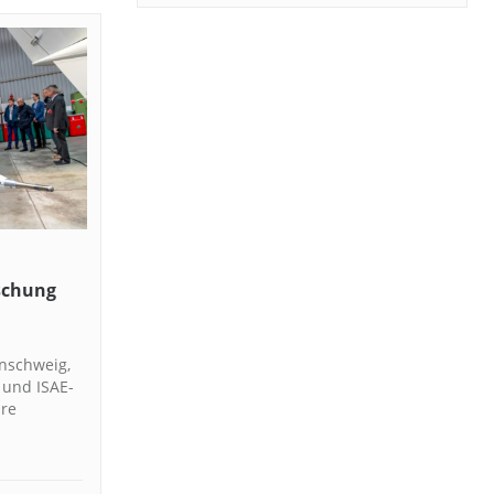
schung
unschweig,
 und ISAE-
re