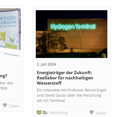
2. Juli 2024
Energieträger der Zukunft:
ung?
Reallabor für nachhaltigen
Wasserstoff
über das
 PEM-
Ein Interview mit Professor Bernd Engel
und David Sauss über die Forschung
am H2-Terminal
Teilen
Forschung
Teilen