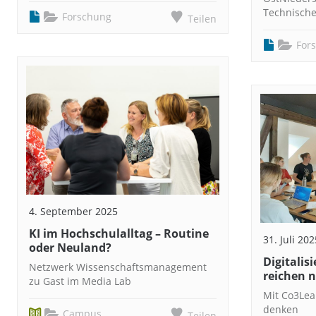
Technische
Forschung
Teilen
For
4. September 2025
KI im Hochschulalltag – Routine
31. Juli 202
oder Neuland?
Digitalis
Netzwerk Wissenschaftsmanagement
reichen n
zu Gast im Media Lab
Mit Co3Lea
denken
Campus
Teilen