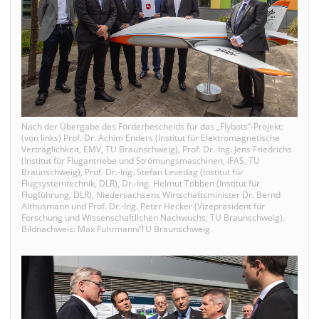
Nach der Übergabe des Förderbescheids für das „Flybots“-Projekt:
(von links) Prof. Dr. Achim Enders (Institut für Elektromagnetische
Verträglichkeit, EMV, TU Braunschweig), Prof. Dr.-Ing. Jens Friedrichs
(Institut für Flugantriebe und Strömungsmaschinen, IFAS, TU
Braunschweig), Prof. Dr.-Ing. Stefan Levedag (Institut für
Flugsystemtechnik, DLR), Dr.-Ing. Helmut Többen (Institut für
Flugführung, DLR), Niedersachsens Wirtschaftsminister Dr. Bernd
Althusmann und Prof. Dr.-Ing. Peter Hecker (Vizepräsident für
Forschung und Wissenschaftlichen Nachwuchs, TU Braunschweig).
Bildnachweis: Max Fuhrmann/TU Braunschweig