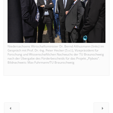
Niedersachsens Wirtschaftsminister Dr. Bernd Althusmann (links) im
Gespräch mit Prof. Dr.-Ing. Peter Hecker (5.v.l.), Vizepräsident für
Forschung und Wissenschaftlichen Nachwuchs der TU Braunschweig
nach der Übergabe des Förderbescheids für das Projekt „Flybots“.
Bildnachweis: Max Fuhrmann/TU Braunschweig