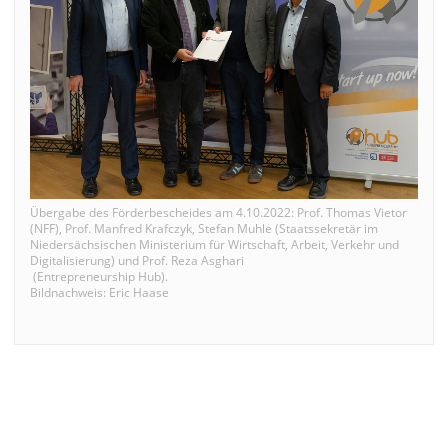
Übergabe des Förderbescheides am 4.10.2022: Prof. Thomas Vietor
(NFF), Prof. Manfred Krafczyk, Stefan Muhle (Staatssekretär im
Niedersächsischen Ministerium für Wirtschaft, Arbeit, Verkehr und
Digitalisierung) und Prof. Reza Asghari
(Entrepreneurship Hub).
Bildnachweis: Eric Haase