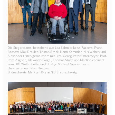
Die Siegerteams, bestehend aus Lea Schmitt, Julius Räckers, Frank
Rachow, Max Drexler, Tristan Brack, Henri Kammler, Nils Wehen und
Alexander Osten gemeinsam mit Prof. Georg-Peter Ostermeyer, Prof.
Reza Asghari, Alexander Vogel, Thomas Stoch und Martin Scheinert
vom DRK Wolfenbüttel und Dr.-Ing. Michael Neubert vom
Unternehmen Baker Hughes.
Bildnachweis: Markus Hörster/TU Braunschweig