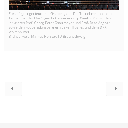
Zukünftige Ingenieure mit Gründergeist: Die Teilnehmerinnen und
Teilnehmer der MacGyver Entrepreneurship Week 2018 mit den
Initiatoren Prof. Georg-Peter Ostermeyer und Prof. Reza Asghari
sowie den Kooperationspartnern Baker Hughes und dem DRK
Wolfenbüttel.
Bildnachweis: Markus Hörster/TU Braunschweig