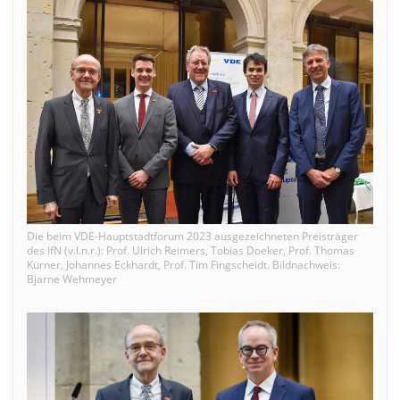
Die beim VDE-Hauptstadtforum 2023 ausgezeichneten Preisträger
des IfN (v.l.n.r.): Prof. Ulrich Reimers, Tobias Doeker, Prof. Thomas
Kürner, Johannes Eckhardt, Prof. Tim Fingscheidt. Bildnachweis:
Bjarne Wehmeyer