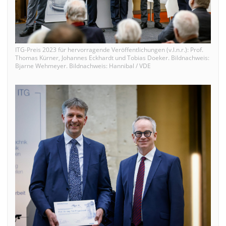
ITG-Preis 2023 für hervorragende Veröffentlichungen (v.l.n.r.): Prof.
Thomas Kürner, Johannes Eckhardt und Tobias Doeker. Bildnachweis:
Bjarne Wehmeyer. Bildnachweis: Hannibal / VDE