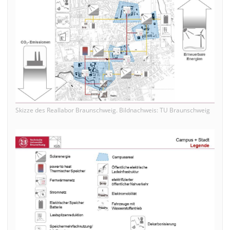
Skizze des Reallabor Braunschweig. Bildnachweis: TU Braunschweig