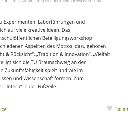
e über den Campus zu schlendern. Bildnachweis: Kristina
zu Experimenten, Laborführungen und
ch auf viele kreative Ideen. Das
hschulöffentlichen Beteiligungsworkshop
rschiedenen Aspekten des Mottos, dazu gehören
t & Rücksicht“, „Tradition & Innovation“, „Vielfalt
iligt sich die TU Braunschweig an der
en Zukunftsfähigkeit spielt und wie im
issen und Wissenschaft formen. Zum
r „Intern“ in der Fußzeile.
Teilen
ice