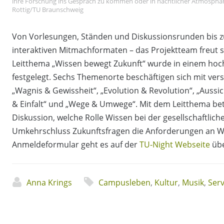
ihre Forschung ins Gespräch zu kommen oder in nächtlicher Atmosphär
Rottig/TU Braunschweig
Von Vorlesungen, Ständen und Diskussionsrunden bis 
interaktiven Mitmachformaten – das Projektteam freut si
Leitthema „Wissen bewegt Zukunft“ wurde in einem hoc
festgelegt. Sechs Themenorte beschäftigen sich mit ve
„Wagnis & Gewissheit“, „Evolution & Revolution“, „Aussich
& Einfalt“ und „Wege & Umwege“. Mit dem Leitthema bete
Diskussion, welche Rolle Wissen bei der gesellschaftlich
Umkehrschluss Zukunftsfragen die Anforderungen an W
Anmeldeformular geht es auf der
TU-Night Webseite
übe
Anna Krings
Campusleben
,
Kultur
,
Musik
,
Serv