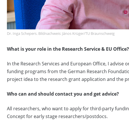
Dr. Inga Schepers. Bildnachweis: János Krüger/TU Braunschweig
What is your role in the Research Service & EU Office?
In the Research Services and European Office, I advise o
funding programs from the German Research Foundation 
project idea to the research grant application and the
Who can and should contact you and get advice?
All researchers, who want to apply for third-party fund
Concept for early stage researchers/postdocs.