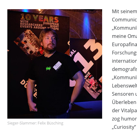
Mit seinem
Communica
„Kommunika
meine Oma“
Europafin
Forschungs
internatio
demografi
„Kommunika
Lebenswelt
Sensoren 
Überleben
der Vitalp
zog humorv
Sieger-Slammer: Felix Büsching
„Curiosity