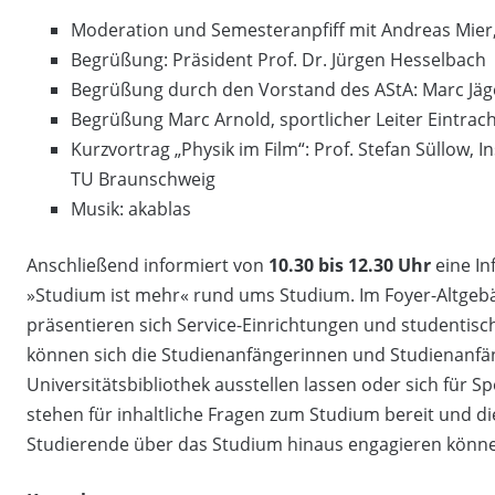
Moderation und Semesteranpfiff mit Andreas Mier, 
Begrüßung: Präsident Prof. Dr. Jürgen Hesselbach
Begrüßung durch den Vorstand des AStA: Marc Jäg
Begrüßung Marc Arnold, sportlicher Leiter Eintra
Kurzvortrag „Physik im Film“: Prof. Stefan Süllow, I
TU Braunschweig
Musik: akablas
Anschließend informiert von
10.30 bis 12.30 Uhr
eine I
»Studium ist mehr« rund ums Studium. Im Foyer-Altgeb
präsentieren sich Service-Einrichtungen und studentisc
können sich die Studienanfängerinnen und Studienanfän
Universitätsbibliothek ausstellen lassen oder sich für 
stehen für inhaltliche Fragen zum Studium bereit und die
Studierende über das Studium hinaus engagieren könn