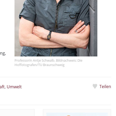
ng,
Professorin Antje Schwalb. Bildnachweis: Die
Hoffotografen/TU Braunschweig
Teilen
aft
,
Umwelt