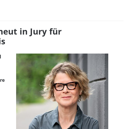
eut in Jury für
is
l
re