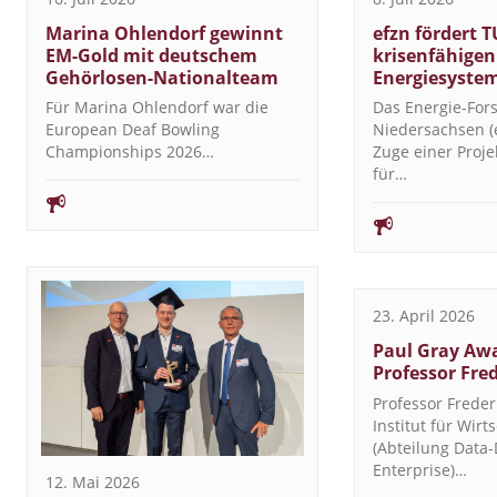
Marina Ohlendorf gewinnt
efzn fördert T
EM-Gold mit deutschem
krisenfähigen
Gehörlosen-Nationalteam
Energiesyste
Für Marina Ohlendorf war die
Das Energie-Fo
European Deaf Bowling
Niedersachsen (e
Championships 2026…
Zuge einer Proj
für…
23. April 2026
Paul Gray Awa
Professor Fre
Professor Freder
Institut für Wirt
(Abteilung Data-
Enterprise)…
12. Mai 2026