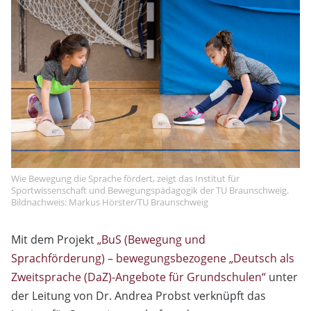
Wie Bewegung die Sprache fördert, zeigt das Institut für
Sportwissenschaft und Bewegungspädagogik der TU Braunschweig.
Bildnachweis: Markus Hörster/TU Braunschweig
Mit dem Projekt
„BuS (Bewegung und
Sprachförderung) – bewegungsbezogene „Deutsch als
Zweitsprache (DaZ)-Angebote für Grundschulen“
unter
der Leitung von Dr. Andrea Probst verknüpft das