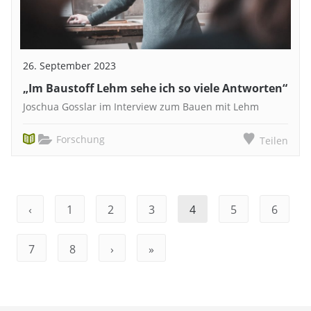
26. September 2023
„Im Baustoff Lehm sehe ich so viele Antworten“
Joschua Gosslar im Interview zum Bauen mit Lehm
Forschung
Teilen
‹
1
2
3
4
5
6
7
8
›
»