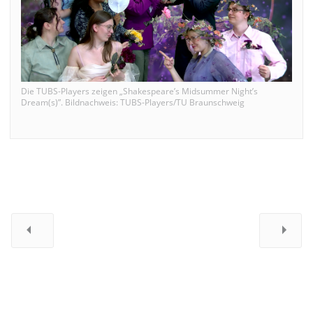
Die TUBS-Players zeigen „Shakespeare’s Midsummer Night’s
Dream(s)”. Bildnachweis: TUBS-Players/TU Braunschweig