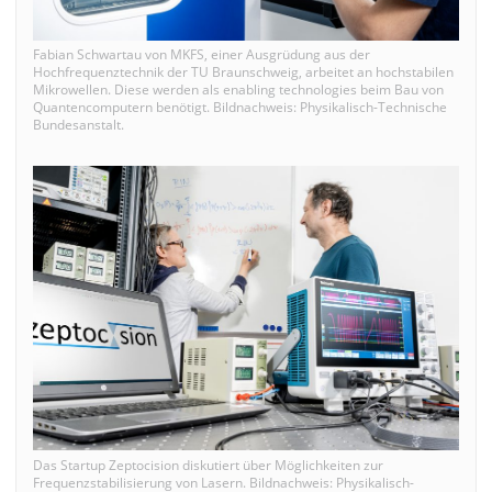
Fabian Schwartau von MKFS, einer Ausgrüdung aus der
Hochfrequenztechnik der TU Braunschweig, arbeitet an hochstabilen
Mikrowellen. Diese werden als enabling technologies beim Bau von
Quantencomputern benötigt. Bildnachweis: Physikalisch-Technische
Bundesanstalt.
Das Startup Zeptocision diskutiert über Möglichkeiten zur
Frequenzstabilisierung von Lasern. Bildnachweis: Physikalisch-