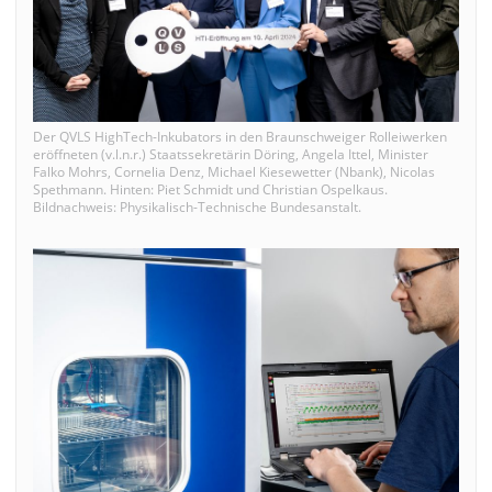
Der QVLS HighTech-Inkubators in den Braunschweiger Rolleiwerken
eröffneten (v.l.n.r.) Staatssekretärin Döring, Angela Ittel, Minister
Falko Mohrs, Cornelia Denz, Michael Kiesewetter (Nbank), Nicolas
Spethmann. Hinten: Piet Schmidt und Christian Ospelkaus.
Bildnachweis: Physikalisch-Technische Bundesanstalt.