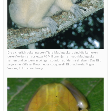
Die sicherlich bekanntesten Tiere Madagaskars sind die Lemuren,
deren Vorfahren vor etwa 70 Millionen Jahren nach Madagaskar
kamen und seitdem in völliger Isolation auf der Insel lebten. Das Bild
zeigt einen Sifaka, Propithecus cocquereli. Bildnachweis: Miguel
Vences, TU Braunschweig