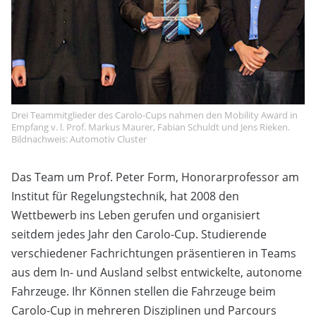
Drei Teammitglieder des Carolo-Cups nahmen den Mobility Award in
Empfang v. l. Prof. Markus Maurer, Fabian Schuldt und Jens Rieken.
Bildnachweis: Automotiv Cluster
Das Team um Prof. Peter Form, Honorarprofessor am
Institut für Regelungstechnik, hat 2008 den
Wettbewerb ins Leben gerufen und organisiert
seitdem jedes Jahr den Carolo-Cup. Studierende
verschiedener Fachrichtungen präsentieren in Teams
aus dem In- und Ausland selbst entwickelte, autonome
Fahrzeuge. Ihr Können stellen die Fahrzeuge beim
Carolo-Cup in mehreren Disziplinen und Parcours