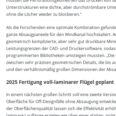
müssen die Perforationsgeometrien das Drucken von se
Unterstrukturen eine dichte, aber durchströmbare Unte
ohne die Löcher wieder zu blockieren.“
Als die Forschenden eine optimale Kombination gefunden
ganze Absaugpaneele für den Windkanal hochskaliert. A
geometrisch komplizierte, aber sehr gut druckbare Mini
Leistungsgrenzen der CAD- und Druckersoftware, sodass 
programmierten Bibliotheken umsteigen mussten. „Die 
zwischen sehr präzisen geometrischen Details, die bis
und den verhältnismäßig großen Dimensionen der Absau
2025 Fertigung voll-laminarer Flügel geplant
In einem nächsten großen Schritt soll eine zweite Versi
Oberfläche für Off-Designfälle ohne Absaugung entwicke
der Oberflächenqualität lassen sich die Effektivität e
laminare Lauflänge erzielen wie über einer glatten, nich