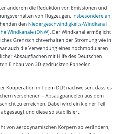
t unter anderem die Reduktion von Emissionen und
ömungsverhalten von Flugzeugen,
insbesondere an
schenden den
Niedergeschwindigkeits-Windkanal
sche Windkanäle (DNW)
. Der Windkanal ermöglicht
liches Grenzschichtverhalten der Strömung wie in
ll war auch die Verwendung eines hochmodularen
licher Absaugflächen mit Hilfe des Deutschen
ekten Einbau von 3D-gedruckten Paneelen
ger Kooperation mit dem DLR nachweisen, dass es
n Löchern versehenen – Absaugpaneelen aus dem
icht zu erreichen. Dabei wird ein kleiner Teil
abgesaugt und diese so stabilisiert.
icht von aerodynamischen Körpern so verändern,