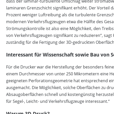
dass der laminar-turbulente Umschlag weiter stromabwä
laminaren Grenzschicht signifikant erhöht. Der Vorteil da
Prozent weniger Luftreibung als die turbulente Grenzsch
modernen Verkehrsflugzeugen etwa die Hälfte des Gesa
Strömungskontrolle ist also eine Möglichkeit, den Trei
von Verkehrsflugzeugen signifikant zu reduzieren“, sag
zuständig für die Fertigung der 3D-gedruckten Oberfläc
Interessant für Wissenschaft sowie Bau von S
Für die Drucker war die Herstellung der besonders fein
einem Durchmesser von unter 250 Mikrometern eine Her
geeigneten Perforationsgeometrie hat entsprechend eine
ausgemacht. Die Möglichkeit, solche Oberflächen zu dru
Absaugoberflächen schnell und kostengünstig herzustelle
für Segel-, Leicht- und Verkehrsflugzeuge interessant.“
Warum 3D-Druck?