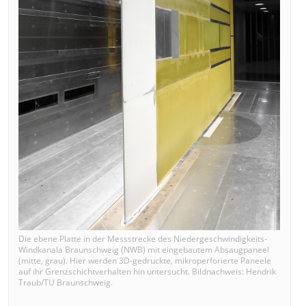
Die ebene Platte in der Messstrecke des Niedergeschwindigkeits-
Windkanala Braunschweig (NWB) mit eingebautem Absaugpaneel
(mitte, grau). Hier werden 3D-gedruckte, mikroperforierte Paneele
auf ihr Grenzschichtverhalten hin untersucht. Bildnachweis: Hendrik
Traub/TU Braunschweig.