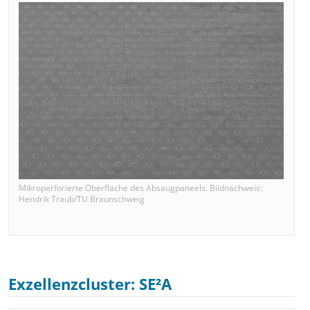
Mikroperforierte Oberfläche des Absaugpaneels. Bildnachweis:
Hendrik Traub/TU Braunschweig
Exzellenzcluster: SE²A