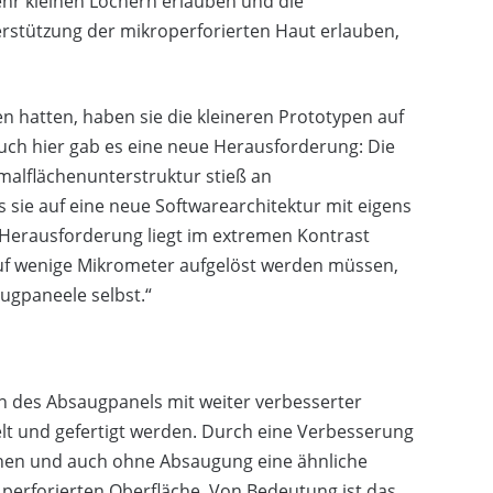
hr kleinen Löchern erlauben und die
rstützung der mikroperforierten Haut erlauben,
 hatten, haben sie die kleineren Prototypen auf
uch hier gab es eine neue Herausforderung: Die
malflächenunterstruktur stieß an
sie auf eine neue Softwarearchitektur mit eigens
Herausforderung liegt im extremen Kontrast
 auf wenige Mikrometer aufgelöst werden müssen,
gpaneele selbst.“
on des Absaugpanels mit weiter verbesserter
lt und gefertigt werden. Durch eine Verbesserung
rhöhen und auch ohne Absaugung eine ähnliche
t perforierten Oberfläche. Von Bedeutung ist das