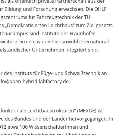
 als öffentlich private Partnerschaft aus der
ür Bildung und Forschung erwachsen. Die OHLF
ngszentrums für Fahrzeugtechnik der TU
„Demokratisierten Leichtbaus“ zum Ziel gesetzt.
htbaucampus sind Institute der Fraunhofer-
weitere Firmen, wobei hier sowohl international
elständischer Unternehmen integriert sind.
ter des Instituts für Füge- und Schweißtechnik an
nfo@open-hybrid-labfactory.de.
ifunktionale Leichtbaustrukturen“ (MERGE) ist
ive des Bundes und der Länder hervorgegangen. In
2012 etwa 100 Wissenschaftlerinnen und
einer Technologiefusion multifunktionaler