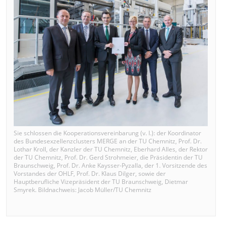
Sie schlossen die Kooperationsvereinbarung (v. l.): der Koordinator
des Bundesexzellenzclusters MERGE an der TU Chemnitz, Prof. Dr.
Lothar Kroll, der Kanzler der TU Chemnitz, Eberhard Alles, der Rektor
der TU Chemnitz, Prof. Dr. Gerd Strohmeier, die Präsidentin der TU
Braunschweig, Prof. Dr. Anke Kaysser-Pyzalla, der 1. Vorsitzende des
Vorstandes der OHLF, Prof. Dr. Klaus Dilger, sowie der
Hauptberufliche Vizepräsident der TU Braunschweig, Dietmar
Smyrek. Bildnachweis: Jacob Müller/TU Chemnitz