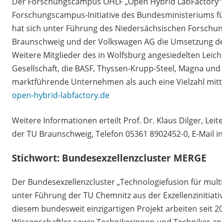
Der Forschungscampus OHLF „Open Hybrid LabFactory“ ist
Forschungscampus-Initiative des Bundesministeriums f
hat sich unter Führung des Niedersächsischen Forschu
Braunschweig und der Volkswagen AG die Umsetzung des 
Weitere Mitglieder des in Wolfsburg angesiedelten Leic
Gesellschaft, die BASF, Thyssen-Krupp-Steel, Magna und 
marktführende Unternehmen als auch eine Vielzahl mitt
open-hybrid-labfactory.de
Weitere Informationen erteilt Prof. Dr. Klaus Dilger, Lei
der TU Braunschweig, Telefon 05361 8902452-0, E-Mail i
Stichwort: Bundesexzellenzcluster MERGE
Der Bundesexzellenzcluster „Technologiefusion für mult
unter Führung der TU Chemnitz aus der Exzellenzinitiat
diesem bundesweit einzigartigen Projekt arbeiten seit 
Wissenschaftler sowie Technikerinnen und Techniker an 