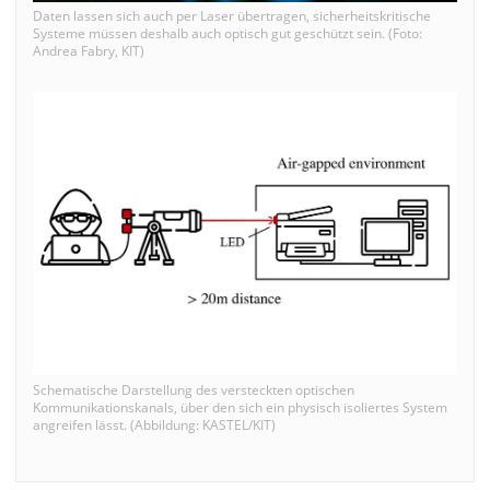
Daten lassen sich auch per Laser übertragen, sicherheitskritische
Systeme müssen deshalb auch optisch gut geschützt sein. (Foto:
Andrea Fabry, KIT)
Schematische Darstellung des versteckten optischen
Kommunikationskanals, über den sich ein physisch isoliertes System
angreifen lässt. (Abbildung: KASTEL/KIT)