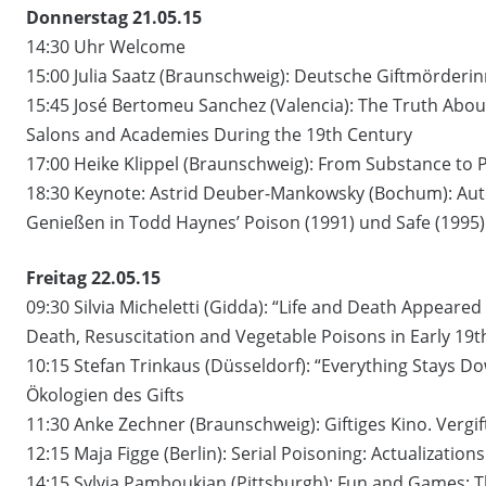
Donnerstag 21.05.15
14:30 Uhr Welcome
15:00 Julia Saatz (Braunschweig): Deutsche Giftmörderi
15:45 José Bertomeu Sanchez (Valencia): The Truth Abou
Salons and Academies During the 19th Century
17:00 Heike Klippel (Braunschweig): From Substance to
18:30 Keynote: Astrid Deuber-Mankowsky (Bochum): Aut
Genießen in Todd Haynes’ Poison (1991) und Safe (1995)
Freitag 22.05.15
09:30 Silvia Micheletti (Gidda): “Life and Death Appeared 
Death, Resuscitation and Vegetable Poisons in Early 19t
10:15 Stefan Trinkaus (Düsseldorf): “Everything Stays 
Ökologien des Gifts
11:30 Anke Zechner (Braunschweig): Giftiges Kino. Verg
12:15 Maja Figge (Berlin): Serial Poisoning: Actualization
14:15 Sylvia Pamboukian (Pittsburgh): Fun and Games: The