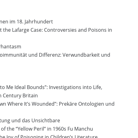
nnen im 18. Jahrhundert
t the Lafarge Case: Controversies and Poisons in
 Phantasm
oimmunität und Differenz: Verwundbarkeit und
to Me Ideal Bounds”: Investigations into Life,
h Century Britain
Down Where It’s Wounded”: Prekäre Ontologien und
iftung und das Unsichtbare
s of the “Yellow Peril” in 1960s Fu Manchu
 Joy of Poisoning in Children’s Literature