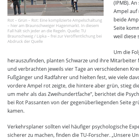
(IPMB). An
Ampel auf 
beide Ampe
Rot – Grün – Rot: Eine komplizierte Ampelschaltung
– hier am Braunschweiger Hagenmarkt. In diesem
Seite kom
Fall hält sich jeder an die Regeln. Quelle: TU
weil diese 
Braunschweig / Lipka – frei zur Veröffentlichung bei
Abdruck der Quelle
Um die Fol
herauszufinden, planten Schwarze und ihre Mitarbeiter
und verbrachten jeweils vier Tage an verschiedenen Kr
Fußgänger und Radfahrer und hielten fest, wie viele dav
vordere Ampel rot zeigte, die hintere aber grün, stieg d
um mehr als das Zweihundertfache“, berichtet die Psycho
bei Rot Passanten von der gegenüberliegenden Seite 
kamen.
Verkehrsplaner sollten viel häufiger psychologische Exp
sicherer zu machen, finden die TU-Forscher. „Unsere Unt