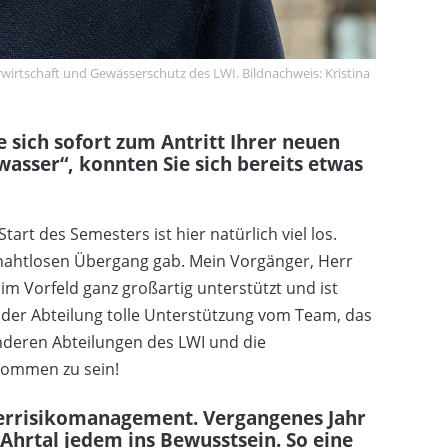
rwirtschaft und Gewässerschutz des LWI. Bildnachweis: Kristina
e sich sofort zum Antritt Ihrer neuen
asser“, konnten Sie sich bereits etwas
tart des Semesters ist hier natürlich viel los.
n nahtlosen Übergang gab. Mein Vorgänger, Herr
im Vorfeld ganz großartig unterstützt und ist
n der Abteilung tolle Unterstützung vom Team, das
nderen Abteilungen des LWI und die
lkommen zu sein!
errisikomanagement. Vergangenes Jahr
hrtal jedem ins Bewusstsein. So eine