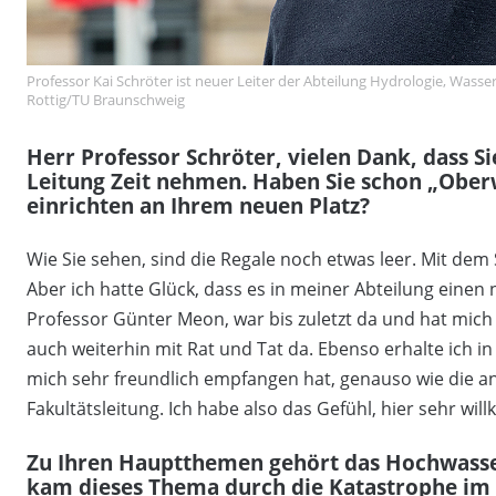
Professor Kai Schröter ist neuer Leiter der Abteilung Hydrologie, Wasse
Rottig/TU Braunschweig
Herr Professor Schröter, vielen Dank, dass Si
Leitung Zeit nehmen. Haben Sie schon „Oberw
einrichten an Ihrem neuen Platz?
Wie Sie sehen, sind die Regale noch etwas leer. Mit dem S
Aber ich hatte Glück, dass es in meiner Abteilung eine
Professor Günter Meon, war bis zuletzt da und hat mich 
auch weiterhin mit Rat und Tat da. Ebenso erhalte ich i
mich sehr freundlich empfangen hat, genauso wie die a
Fakultätsleitung. Ich habe also das Gefühl, hier sehr wil
Zu Ihren Hauptthemen gehört das Hochwass
kam dieses Thema durch die Katastrophe im A