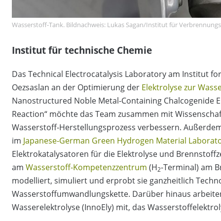
Wasserstoff-Tank. Bildnachweis: Lukas Sagan/Institut für Verbrennung
Institut für technische Chemie
Das Technical Electrocatalysis Laboratory am Institut f
Oezsaslan an der Optimierung der
Elektrolyse zur Wasse
Nanostructured Noble Metal-Containing Chalcogenide El
Reaction“ möchte das Team zusammen mit Wissenschaf
Wasserstoff-Herstellungsprozess verbessern. Außerde
im
Japanese-German Green Hydrogen Material Laborat
Elektrokatalysatoren für die Elektrolyse und Brennstoff
am
Wasserstoff-Kompetenzzentrum
(H
-Terminal) am B
2
modelliert, simuliert und erprobt sie ganzheitlich Techn
Wasserstoffumwandlungskette. Darüber hinaus arbeiten
Wasserelektrolyse
(InnoEly) mit, das Wasserstoffelektro