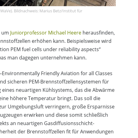
Ve). Bildnachweis: Marius Betz/Institut für
am um
Juniorprofessor Michael Heere
herausfinden,
nnstoffzellen erhöhen kann. Beispielsweise wird
ion PEM fuel cells under reliability aspects“
nd was man dagegen unternehmen kann.
nvironmentally Friendly Aviation for all Classes
 und sicheren PEM-Brennstoffzellensystemen für
ung eines neuartigen Kühlsystems, das die Abwärme
ine höhere Temperatur bringt. Das soll die
ur Umgebungsluft verringern, große Ersparnisse
ugzeugen erwirken und diese somit schließlich
kts an neuartigen Gasdiffusionsschicht-
herheit der Brennstoffzellen fit für Anwendungen