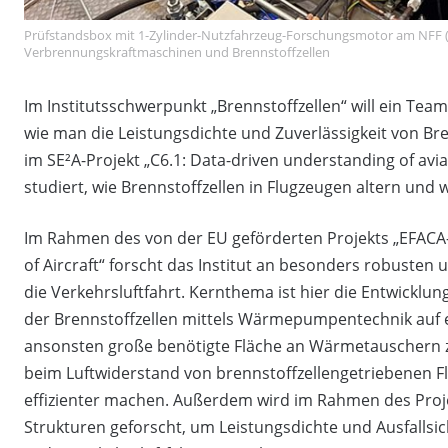
Prüfstandsbox mit 1-Zylinder-Nutzfahrzeug-Forschungsmotor am NFF (Wa
Verbrennungskraftmaschinen und Brennstoffzellen
Im Institutsschwerpunkt „Brennstoffzellen“ will ein Te
wie man die Leistungsdichte und Zuverlässigkeit von Bre
im SE²A-Projekt „C6.1: Data-driven understanding of aviat
studiert, wie Brennstoffzellen in Flugzeugen altern u
Im Rahmen des von der EU geförderten Projekts „EFACA–E
of Aircraft“ forscht das Institut an besonders robusten
die Verkehrsluftfahrt. Kernthema ist hier die Entwickl
der Brennstoffzellen mittels Wärmepumpentechnik auf e
ansonsten große benötigte Fläche an Wärmetauschern z
beim Luftwiderstand von brennstoffzellengetriebenen Fl
effizienter machen. Außerdem wird im Rahmen des Proje
Strukturen geforscht, um Leistungsdichte und Ausfallsic