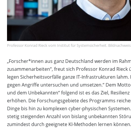
Professor Konrad Rieck vom Institut für Systemsicherheit. Bildnachw
„Forscher*innen aus ganz Deutschland werden im Ra
zusammenarbeiten“, freut sich Professor Konrad Rieck ü
legen Sicherheitsvorfälle ganze IT-Infrastrukturen lahm. 
gegen Angriffe untersuchen und umsetzen.“ Dem Motto „
und dem Unbekannten“ folgend ist es das Ziel, Resilienz
erhöhen. Die Forschungsgebiete des Programms reichen 
Dinge bis hin zu komplexen cyber-physischen Systemen
stetig steigenden Anzahl von bislang unbekannten Stör
zumindest durch geeignete KI-Methoden lernen können