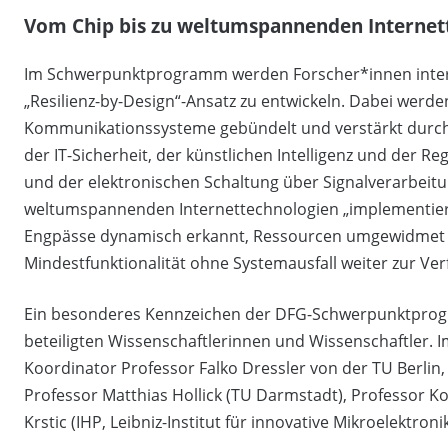
Vom Chip bis zu weltumspannenden Internet
Im Schwerpunktprogramm werden Forscher*innen inter
„Resilienz-by-Design“-Ansatz zu entwickeln. Dabei wer
Kommunikationssysteme gebündelt und verstärkt durch E
der IT-Sicherheit, der künstlichen Intelligenz und der R
und der elektronischen Schaltung über Signalverarbeit
weltumspannenden Internettechnologien „implementiert“
Engpässe dynamisch erkannt, Ressourcen umgewidmet un
Mindestfunktionalität ohne Systemausfall weiter zur Ve
Ein besonderes Kennzeichen der DFG-Schwerpunktprogr
beteiligten Wissenschaftlerinnen und Wissenschaftler
Koordinator Professor Falko Dressler von der TU Berlin
Professor Matthias Hollick (TU Darmstadt), Professor K
Krstic (IHP, Leibniz-Institut für innovative Mikroelektroni