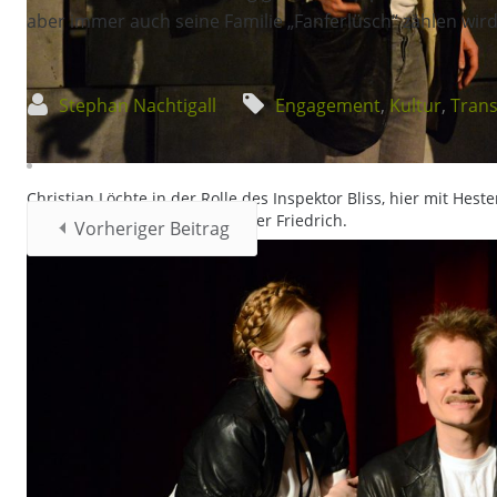
aber immer auch seine Familie „Fanferlüsch“ zählen wird
Stephan Nachtigall
Engagement
,
Kultur
,
Trans
Christian Löchte in der Rolle des Inspektor Bliss, hier mit Hest
Bildnachweis: Fanferlüsch/Oliver Friedrich.
Vorheriger Beitrag