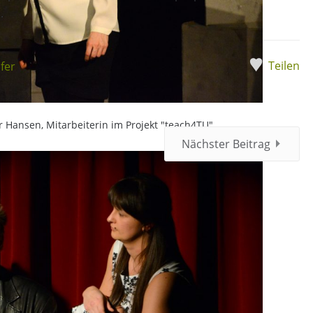
.
Teilen
fer
er Hansen, Mitarbeiterin im Projekt "teach4TU".
Nächster Beitrag