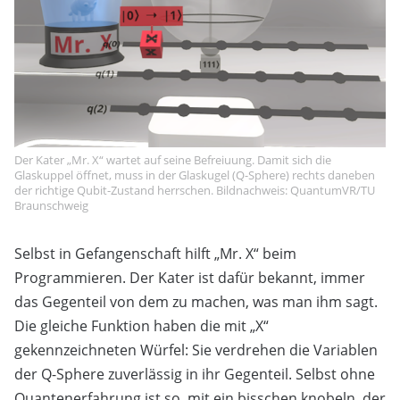
Der Kater „Mr. X“ wartet auf seine Befreiuung. Damit sich die
Glaskuppel öffnet, muss in der Glaskugel (Q-Sphere) rechts daneben
der richtige Qubit-Zustand herrschen. Bildnachweis: QuantumVR/TU
Braunschweig
Selbst in Gefangenschaft hilft „Mr. X“ beim
Programmieren. Der Kater ist dafür bekannt, immer
das Gegenteil von dem zu machen, was man ihm sagt.
Die gleiche Funktion haben die mit „X“
gekennzeichneten Würfel: Sie verdrehen die Variablen
der Q-Sphere zuverlässig in ihr Gegenteil. Selbst ohne
Quantenerfahrung ist so, mit ein bisschen knobeln, der