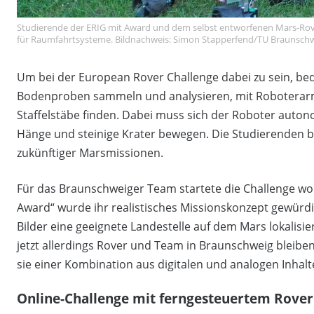
Studierende der ERIG mit Award und dem selbst entworfenen Mars-Rover 
für Raumfahrtsysteme. Bildnachweis: Simon Stapperfend/TU Braunsch
Um bei der European Rover Challenge dabei zu sein, be
Bodenproben sammeln und analysieren, mit Roboterarme
Staffelstäbe finden. Dabei muss sich der Roboter auto
Hänge und steinige Krater bewegen. Die Studierenden b
zukünftiger Marsmissionen.
Für das Braunschweiger Team startete die Challenge wo
Award“ wurde ihr realistisches Missionskonzept gewürd
Bilder eine geeignete Landestelle auf dem Mars lokali
jetzt allerdings Rover und Team in Braunschweig bleiben
sie einer Kombination aus digitalen und analogen Inhalt
Online-Challenge mit ferngesteuertem Rover