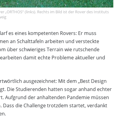
„ORTHOS“ (links). Rechts im Bild ist der Rover des Instituts
weig
darf es eines kompetenten Rovers: Er muss
n an Schalttafeln arbeiten und versteckte
nom über schwieriges Terrain wie rutschende
earbeiten damit echte Probleme aktueller und
rtwörtlich ausgezeichnet: Mit dem „Best Design
igt. Die Studierenden hatten sogar anhand echter
siert. Aufgrund der anhaltenden Pandemie müssen
. Dass die Challenge trotzdem startet, verdankt
en.