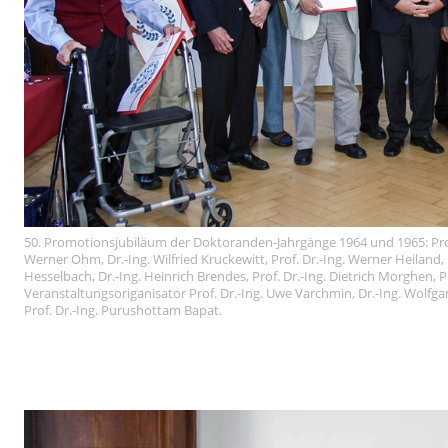
50. Promotionsjubiläum der Doktoranden-Jahrgänge 1964 und 1965: Prof. D
Werner Ohm, Dr.-Ing. Wilfried Kruckewitt, Prof. Dr.-Ing. Werner Heiland, D
Hesselbach, Dr.-Ing. Heinrich Brendes, Prof. Dr.-Ing. Dietrich Morghen, P
Veranstaltungsoriganisator Prof. Dr.-Ing. Uwe Varchmin, Dr.-Ing. Wolfgang
Prof. Dr.-Ing. Purushottam Bapat.