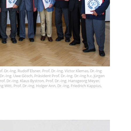
r.-Ing. Rudolf Elsner, Prof. Dr.-Ing. Victor Klemas, Dr.-Ing
r.-Ing. Uwe Gösch, Präsident Prof. Dr.-Ing. Dr.-Ing h.c. Jürgen
rof. Dr.-Ing. Klaus Bystron, Prof. Dr.-Ing. Hansgeorg Meyer,
 Witt, Prof. Dr.-Ing. Holger Ann, Dr.-Ing. Friedrich Kappius,