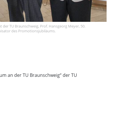
dent der TU Braunschweig, Prof. Hansgeorg Meyer, 50.
isator des Promotionsjubiläums.
äum an der TU Braunschweig“ der TU