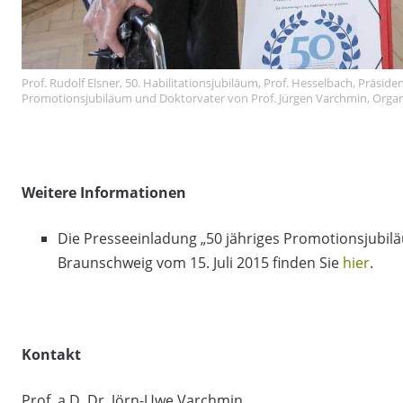
Prof. Rudolf Elsner, 50. Habilitationsjubiläum, Prof. Hesselbach, Präsi
Promotionsjubiläum und Doktorvater von Prof. Jürgen Varchmin, Organ
Weitere Informationen
Die Presseeinladung „50 jähriges Promotionsjubil
Braunschweig vom 15. Juli 2015 finden Sie
hier
.
Kontakt
Prof. a.D. Dr. Jörn-Uwe Varchmin