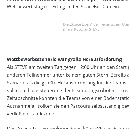
Wettbewerbstag mit Erfolg in den SpaceBot Cup ein.
Die „Space Lions“ der Technischen Uni
ihrem Roboter STEVE.
Wettbewerbsszenario war große Herausforderung
Als STEVE am zweiten Tag gegen 12:00 Uhr an den Start
anderen Teilnehmer unter keinem guten Stern. Bereits
Szenario als die größte Herausforderung für die Teams
sollte auch die Steuerung der Erkundungsroboter so reali
Zeitabschnitte konnten die Teams von einer Bodenstat
Ausnahmefall sollten sie den Parcours selbstständig bew
verließ die Landezone.
Das „Space Terrain Exploring Vehicle“ STEVE der Brauns