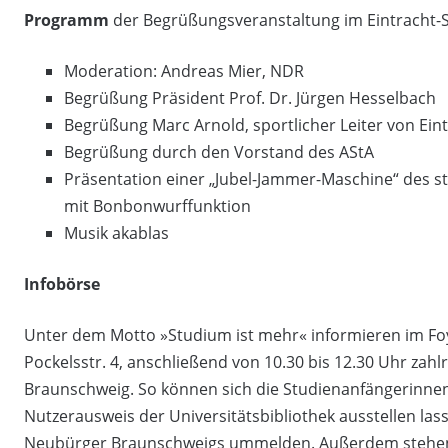
Programm
der Begrüßungsveranstaltung im Eintracht-St
Moderation: Andreas Mier, NDR
Begrüßung Präsident Prof. Dr. Jürgen Hesselbach
Begrüßung Marc Arnold, sportlicher Leiter von Ei
Begrüßung durch den Vorstand des AStA
Präsentation einer „Jubel-Jammer-Maschine“ des 
mit Bonbonwurffunktion
Musik akablas
Infobörse
Unter dem Motto »Studium ist mehr« informieren im Foy
Pockelsstr. 4, anschließend von 10.30 bis 12.30 Uhr zah
Braunschweig. So können sich die Studienanfängerinnen
Nutzerausweis der Universitätsbibliothek ausstellen las
Neubürger Braunschweigs ummelden. Außerdem stehen V