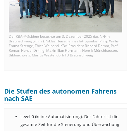
Der KBA-Präsident besuchte am 3. Dezember 2025 das NFF in
Braunschweig (v.l.n.r): Niklas Heise, Jannes Iatropoulos, Philip Wallis,
Emma Strenge, Thies Weinand, KBA-Präsident Richard Damm, Prof.
Roman Henze, Dr.-Ing. Maximilian Flormann, Henrik Münchhausen.
Bildnachweis: Marius Westendorf/TU Braunschweig
Die Stufen des autonomen Fahrens
nach SAE
Level 0 (keine Automatisierung): Der Fahrer ist die
gesamte Zeit für die Steuerung und Überwachung