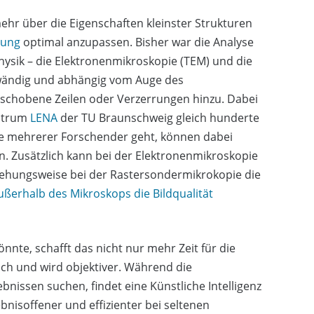
hr über die Eigenschaften kleinster Strukturen
gung
optimal anzupassen. Bisher war die Analyse
hysik – die Elektronenmikroskopie (TEM) und die
wändig und abhängig vom Auge des
schobene Zeilen oder Verzerrungen hinzu. Dabei
entrum
LENA
der TU Braunschweig gleich hunderte
nde mehrerer Forschender geht, können dabei
 Zusätzlich kann bei der Elektronenmikroskopie
iehungsweise bei der Rastersondermikrokopie die
ßerhalb des Mikroskops die Bildqualität
önnte, schafft das nicht nur mehr Zeit für die
ich und wird objektiver. Während die
issen suchen, findet eine Künstliche Intelligenz
gebnisoffener und effizienter bei seltenen