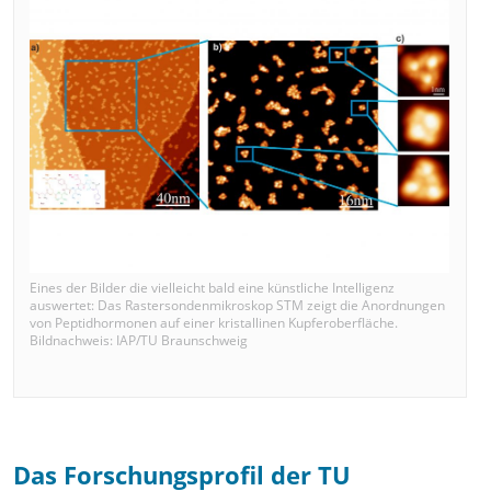
Eines der Bilder die vielleicht bald eine künstliche Intelligenz
auswertet: Das Rastersondenmikroskop STM zeigt die Anordnungen
von Peptidhormonen auf einer kristallinen Kupferoberfläche.
Bildnachweis: IAP/TU Braunschweig
Das Forschungsprofil der TU