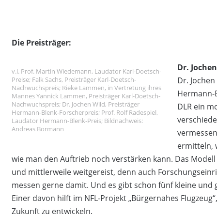
Die Preisträger:
Dr. Jochen
v.l. Prof. Martin Wiedemann, Laudator Karl-Doetsch-
Preise; Falk Sachs, Preisträger Karl-Doetsch-
Dr. Jochen
Nachwuchspreis; Rieke Lammen, in Vertretung ihres
Hermann-Bl
Mannes Yannick Lammen, Preisträger Karl-Doetsch-
Nachwuchspreis; Dr. Jochen Wild, Preisträger
DLR ein mo
Hermann-Blenk-Forscherpreis; Prof. Rolf Radespiel,
verschied
Laudator Hermann-Blenk-Preis; Bildnachweis:
Andreas Bormann
vermessen 
ermitteln,
wie man den Auftrieb noch verstärken kann. Das Modell i
und mittlerweile weitgereist, denn auch Forschungseinr
messen gerne damit. Und es gibt schon fünf kleine und g
Einer davon hilft im NFL-Projekt „Bürgernahes Flugzeug“
Zukunft zu entwickeln.