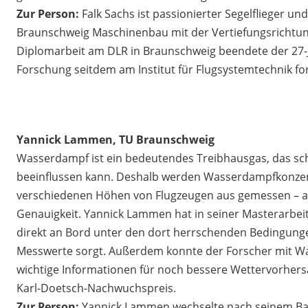
Zur Person:
Falk Sachs ist passionierter Segelflieger un
Braunschweig Maschinenbau mit der Vertiefungsrichtung
Diplomarbeit am DLR in Braunschweig beendete der 27-Jä
Forschung seitdem am Institut für Flugsystemtechnik for
Yannick Lammen, TU Braunschweig
Wasserdampf ist ein bedeutendes Treibhausgas, das sch
beeinflussen kann. Deshalb werden Wasserdampfkonzent
verschiedenen Höhen von Flugzeugen aus gemessen – all
Genauigkeit. Yannick Lammen hat in seiner Masterarbeit
direkt an Bord unter den dort herrschenden Bedingunge
Messwerte sorgt. Außerdem konnte der Forscher mit 
wichtige Informationen für noch bessere Wettervorhers
Karl-Doetsch-Nachwuchspreis.
Zur Person:
Yannick Lammen wechselte nach seinem Bac