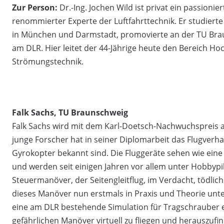
Zur Person:
Dr.-Ing. Jochen Wild ist privat ein passionier
renommierter Experte der Luftfahrttechnik. Er studier
in München und Darmstadt, promovierte an der TU Braun
am DLR. Hier leitet der 44-Jährige heute den Bereich Ho
Strömungstechnik.
Falk Sachs, TU Braunschweig
Falk Sachs wird mit dem Karl-Doetsch-Nachwuchspreis aus
junge Forscher hat in seiner Diplomarbeit das Flugverh
Gyrokopter bekannt sind. Die Fluggeräte sehen wie eine
und werden seit einigen Jahren vor allem unter Hobbypil
Steuermanöver, der Seitengleitflug, im Verdacht, tödlic
dieses Manöver nun erstmals in Praxis und Theorie un
eine am DLR bestehende Simulation für Tragschrauber erw
gefährlichen Manöver virtuell zu fliegen und herauszuf