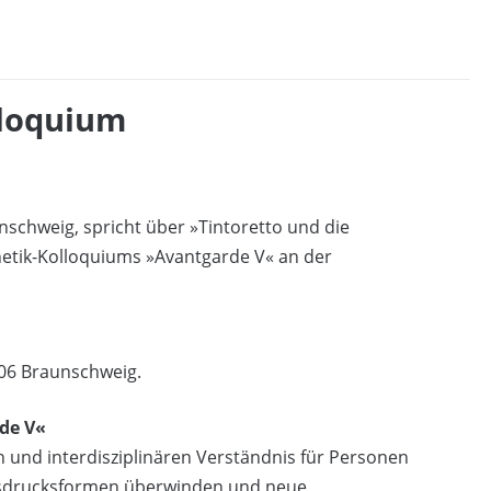
lloquium
nschweig, spricht über »Tintoretto und die
tik-Kolloquiums »Avantgarde V« an der
106 Braunschweig.
de V«
n und interdisziplinären Verständnis für Personen
usdrucksformen überwinden und neue