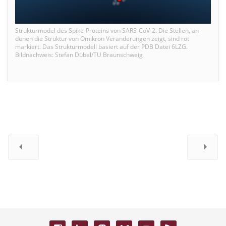
Strukturmodel des Spike-Proteins von SARS-CoV-2. Die Stellen, an
denen die Struktur von Omikron Veränderungen zeigt, sind rot
markiert. Das Strukturmodell basiert auf der PDB Datei 6LZG.
Bildnachweis: Stefan Dübel/TU Braunschweig