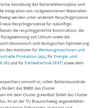
tische Gestaltung des Batterielebenszyklus und
 die Integration von rückgewonnenen Materialien
nschweig werden unter anderem Recyclingprozesse
d neue Recyclingprozesse für zukünftige
fassen die recyclinggerechte Konstruktion, die
r Rückgewinnung von Lithium sowie die
chnisch-ökonomisch und ökologischen Optimierung.
von den Instituten für
Werkzeugmaschinen und
strielle Produktion (aip)
, für
Energie- und
 (IK)
und für
Partikeltechnik (iPAT)
sowie dem
speichers sinnvoll ist, sollen Batteriezustände
 fördert das BMBF das Cluster
am mit dem Cluster greenBatt bildet das Cluster
yklus. Im an der TU Braunschweig angesiedelten
rschiedener Zellsysteme analysiert und