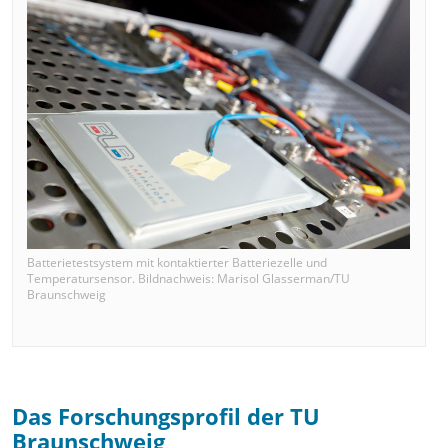
Batterietestsystem mit kontaktierter Batteriezelle und
Temperatursensor. Bildnachweis: Marisol Glasserman/TU
Braunschweig
Das Forschungsprofil der TU
Braunschweig