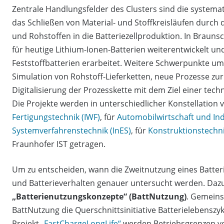
Zentrale Handlungsfelder des Clusters sind die systema
das Schließen von Material- und Stoffkreisläufen durch
und Rohstoffen in die Batteriezellproduktion. In Brau
für heutige Lithium-Ionen-Batterien weiterentwickelt un
Feststoffbatterien erarbeitet. Weitere Schwerpunkte um
Simulation von Rohstoff-Lieferketten, neue Prozesse zu
Digitalisierung der Prozesskette mit dem Ziel einer te
Die Projekte werden in unterschiedlicher Konstellation 
Fertigungstechnik (IWF)
, für
Automobilwirtschaft und Indu
Systemverfahrenstechnik (InES)
, für
Konstruktionstechnik
Fraunhofer IST getragen.
Um zu entscheiden, wann die Zweitnutzung eines Batterie
und Batterieverhalten genauer untersucht werden. Dazu
„Batterienutzungskonzepte“ (BattNutzung)
. Gemeins
BattNutzung die Querschnittsinitiative Batterielebensz
Projekt
„FastChargeLongLife“
werden Betriebsgrenzen ve