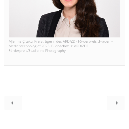
Mjellma Çitaku, Preisträgerin des ARD/ZDF Förderpreis „Frauen +
Medientechnologie“ 2023. Bildnachweis: ARD/ZDF
Förderpreis/Studioline Photography