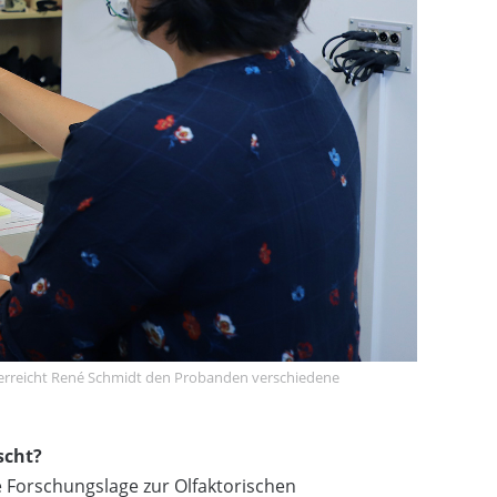
überreicht René Schmidt den Probanden verschiedene
scht?
e Forschungslage zur Olfaktorischen