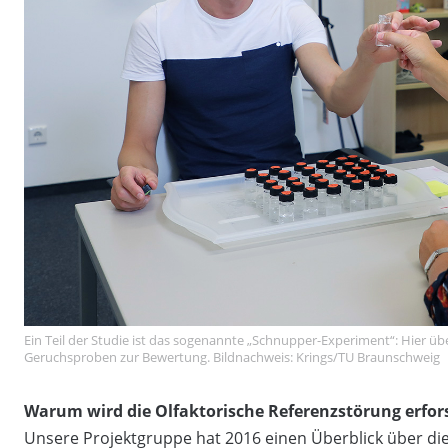
Ein Teil der Studie ist das sogenannte „Schnupper-Experiment“: Hier 
Geruchsproben zur Bewertung. Bildnachweis: Krings/TU Braunschweig
Warum wird die Olfaktorische Referenzstörung erfor
Unsere Projektgruppe hat 2016 einen Überblick über di