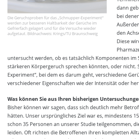
dann geb
bei denen
Die Geruchsproben für das „Schnupper-Experiment“
werden zur besseren Haltbarkeit der Gerüche im
Außerdem
Gefrierfach gelagert und für die Versuche wieder
den Achs
aufgetaut. Bildnachweis: Krings/TU Braunschweig
Diese wir
Pharmazeu
untersucht werden, ob es tatsächlich Komponenten im S
stärkeren Körpergeruch sprechen könnten, oder nicht. S
Experiment“, bei dem es darum geht, verschiedene Gerüch
verschiedener Eigenschaften wie der Intensität oder he
Was können Sie aus Ihren bisherigen Untersuchunge
Bisher können wir sagen, dass sich deutlich mehr Betrof
hätten. Unser ursprüngliches Ziel war es, mindestens 15
schon 35 Personen an unserer Studie teilgenommen, die
leiden. Oft richten die Betroffenen ihren kompletten Al