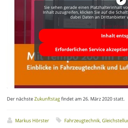
Sie sehen gerade einen Platzhalterinhalt v
Inhalt zuzugreifen, klicken Sie auf die Schal
dabei Daten an Drittanbieter
Mehr Informa
Inhalt ents
Erforderlichen Service akzeptie
Der nächste
Zukunftstag
findet am 26. März 2020 statt.
Markus Hörster
Fahrzeugtechnik
,
Gleichstell