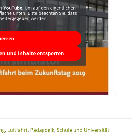
on
YouTube
. Um auf den eigentlichen
tfläche unten. Bitte beachten Sie, dass
 weitergegeben werden.
tionen
perren
ren und Inhalte entsperren
ung
,
Luftfahrt
,
Pädagogik
,
Schule und Universität