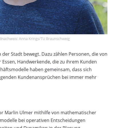
Bildnachweis: Anna Krings/TU Braunschweig
in der Stadt bewegt. Dazu zählen Personen, die von
für Essen, Handwerkende, die zu ihrem Kunden
schäftsmodelle haben gemeinsam, dass sich
igenden Kundenansprüchen bei immer mehr
or Marlin Ulmer mithilfe von mathematischer
smodelle bei operativen Entscheidungen
rheiten und Dynamiken in der Planung