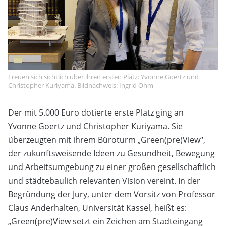
Freuen sich sichtlich über ihren ersten Platz: Yvonne Goertz und
Christopher Kuriyama. Bildnachweis: Ingrid Ohm
Der mit 5.000 Euro dotierte erste Platz ging an
Yvonne Goertz und Christopher Kuriyama. Sie
überzeugten mit ihrem Büroturm „Green(pre)View“,
der zukunftsweisende Ideen zu Gesundheit, Bewegung
und Arbeitsumgebung zu einer großen gesellschaftlich
und städtebaulich relevanten Vision vereint. In der
Begründung der Jury, unter dem Vorsitz von Professor
Claus Anderhalten, Universität Kassel, heißt es:
„Green(pre)View setzt ein Zeichen am Stadteingang