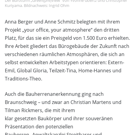
Der Büroturm „Green(pre)View“ von Yvonne Goertz und Christopher
Kuriyama. Bildnachweis: Ingrid Ohm
Anna Berger und Anne Schmitz belegten mit ihrem
Projekt „your office, your atmosphere“ den dritten
Platz, für das sie ein Preisgeld von 1.500 Euro erhielten.
Ihre Arbeit gliedert das Bürogebäude der Zukunft nach
verschiedenen räumlichen Atmosphären, die sich an
selbst entwickelten Arbeitstypen orientieren: Extern-
Emil, Global Gloria, Teilzeit-Tina, Home-Hannes und
Traditions-Theo.
Auch die Bauherrenanerkennung ging nach
Braunschweig – und zwar an Christian Martens und
Tilman Rickmers, die mit ihrem
klar gesetzten Baukörper und ihrer souveränen
Präsentation den potenziellen
Bauherren „Anwaltskanzlei Streitbarer und