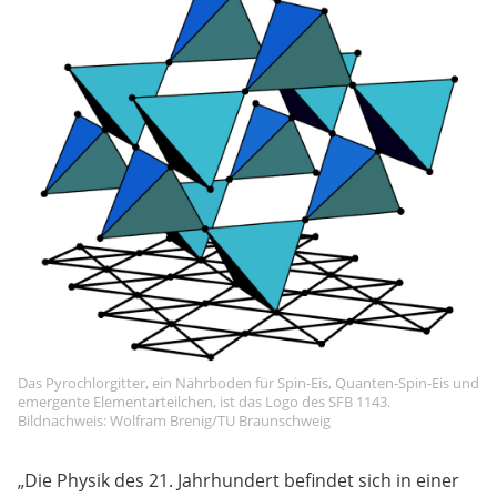
Das Pyrochlorgitter, ein Nährboden für Spin-Eis, Quanten-Spin-Eis und
emergente Elementarteilchen, ist das Logo des SFB 1143.
Bildnachweis: Wolfram Brenig/TU Braunschweig
„Die Physik des 21. Jahrhundert befindet sich in einer